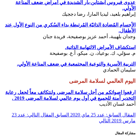
عدوى فيروس ابشتاين-بار الشديدة في أمراض ضعف المناعة
الأولي.
إبراهيم بلعيد، ليديا المارا، رضا دججيك
الأجسام المُضادة الذاتيّة المُرتبطة بداء السُكري من النوع الأول عند
الأطفال.
وجدان بلهيبة، أحمد عزيز بوصفيحة، فريدة جنان
استكشاف الأمراض الالتهابية الذاتية.
م. سؤلي، ك. بوعياد، ن. ميكو، أ.ع. بوصفيحة
التربية الأسرية والتوعية المجتمعية في ضعف المناعة الأولي.
سليمان الحمادي
اليوم العالمي لسلامة المرضى
ارفعوا اصواتكم من أجل سلامة المرضى ولنتكاتف معاً لجعل رعاية
التخدير آمنة للجميع في أول يوم عالمي لسلامة المرضى 2019 .
أحمد غسان الأديب
المقال السابق: عدد 25 ماي 2020
السابق
المقال التالي: عدد 23
مارس 2019
التالي
مشاركة المقال