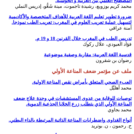
المصطلح العلمي بين العربية و الحوسبة.
محمد كريم بوزوبع، رشيدة تاجموت، مينة شَعُّو، إدريس النملي
ضرورة تطوير تعليم اللغة العربية للأهداف المتخصصة والأكاديمية
لتسهيل عملية تعريب العلوم في المغرب: تعريب الطب نموذجا.
آمنة عراقي
تدريس الطب في المغرب خلال القرنين 18 و 19 م.
فؤاد العبودي، علال ركوك
قدسية اللغة العربية: مقاربة وصفية موضوعية
رضوان بن شقرون
ملف عن مؤتمر ضعف المناعة الأولي
العبء الصحي المتعلق بأمراض نقص المناعة الاولية.
محمد أهليِّل
توصيات للوقاية من عدوى المستشفيات في وحدة علاج ضعف
المناعة الأولي الذي يتطلب زرع الخلايا الجذعية الدموية.
محمد بجاوي
أنواع العَداوى واضطرابات المناعة الذاتية المرتبطة بالداء البطني.
ح. رحمون ، ن. بوتريد