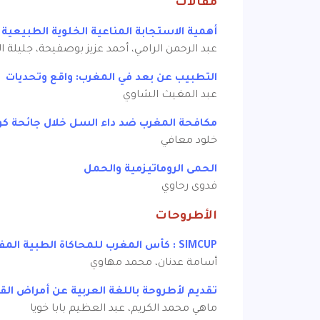
مقالات
أهمية الاستجابة المناعية الخلوية الطبيعية واللقاحية ضد كوفيد- 19 : حصر المناعة 
عبد الرحمن الرامي، أحمد عزيز بوصفيحة، جليلة ا
التطبيب عن بعد في المغرب: واقع وتحديات
عبد المغيث الشاوي
مكافحة المغرب ضد داء السل خلال جائحة كور
خلود معافي
الحمى الروماتيزمية والحمل
فدوى رحاوي
الأطروحات
SIMCUP : كأس المغرب للمحاكاة الطبية المفهوم والأهمية التعليمية
أسامة عدنان، محمد مهاوي
تقديم لأطروحة باللغة العربية عن أمراض الق
ماهي محمد الكريم، عبد العظيم بابا خويا