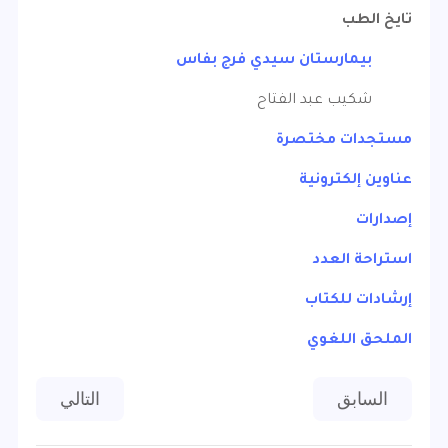
تايخ الطب
بيمارستان سيدي فرج بفاس
شكيب عبد الفتاح
مستجدات مختصرة
عناوين إلكترونية
إصدارات
استراحة العدد
إرشادات للكتاب
الملحق اللغوي
المقال السابق: عدد 5 يونيو 2013
المقال التالي: عدد 3 أكت
السابق
التالي