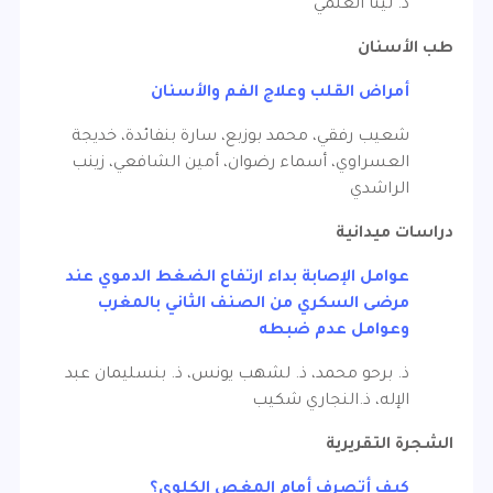
د. لينا العلمي
طب الأسنان
أمراض القلب وعلاج الفم والأسنان
شعيب رفقي، محمد بوزبع، سارة بنفائدة، خديجة
العسراوي، أسماء رضوان، أمين الشافعي، زينب
الراشدي
دراسات ميدانية
عوامل الإصابة بداء ارتفاع الضغط الدموي عند
مرضى السكري من الصنف الثاني بالمغرب
وعوامل عدم ضبطه
ذ. برحو محمد، ذ. لشهب يونس، ذ. بنسليمان عبد
الإله، ذ.النجاري شكيب
الشجرة التقريرية
كيف أتصرف أمام المغص الكلوي؟