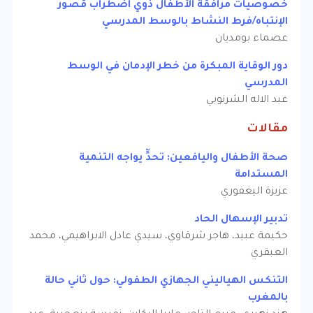
خصوصيات مرافقة الأطفال ذوي اضطراب قصور
الإنتباه/فرط النشاط بالوسط المدرسي
عصماء بومديان
دور الوقاية المبكرة من خطر الإدمان في الوسط
المدرسي
عبد الاله الشرنوبي
مقالات
صحة الأطفال واليافعين: تحدٍّ يواجه التنمية
المستدامة
عزيزة اليغفوري
تدبير الإسهال الحاد
حكيمة عبيد، هاجر شرقاوي، سيدي عادل الابراهيمي، محمد
العبقري
التنكس الهياليني الجهازي الطفولي: حول ثاني حالة
بالمغرب