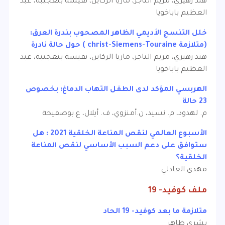
هند زهيري، مريم التاجر، ماريا الركاين، نفيسة بنعجيبة، عبد
العظيم باباخويا
خلل التنسج الأديمي الظاهر المصحوب بندرة العرق:
(متلازمة christ-Siemens-Touraine ) حول حالة نادرة
هند زهيري، مريم التاجر، ماريا الركاين، نفيسة بنعجيبة، عبد
العظيم باباخويا
الهربسي المؤكد لدى الطفل التهاب الدماغ: بخصوص
23 حالة
م. لهدود، م. نسيد، ن.أمنزوي، ف. أيلال، ع.بوصفيحة
الأسبوع العالمي لنقص المناعة الخلقية 2021 : هل
ستوافق على دعم السبب الأساسي لنقص المناعة
الخلقية؟
مهدي العادلي
ملف كوفيد- 19
متلازمة ما بعد كوفيد- 19 الحاد
بشرى ظاهر