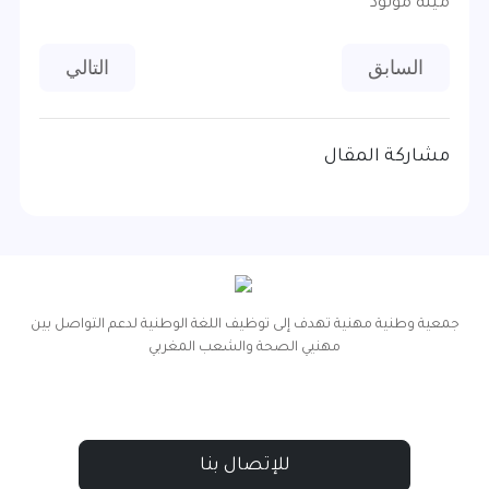
مينه مولود
المقال السابق: عدد 31 شتنبر 2021
المقال التالي: عدد 29 فبر
السابق
التالي
مشاركة المقال
جمعية وطنية مهنية تهدف إلى توظيف اللغة الوطنية لدعم التواصل بين
مهنيي الصحة والشعب المغربي
للإتصال بنا