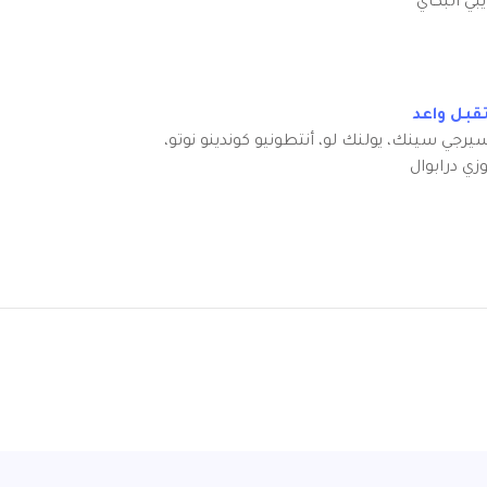
يبي البكاي
قبل واعد
يرجي سينك، يولنك لو، أنتطونيو كوندينو نوتو،
وزي درابوال