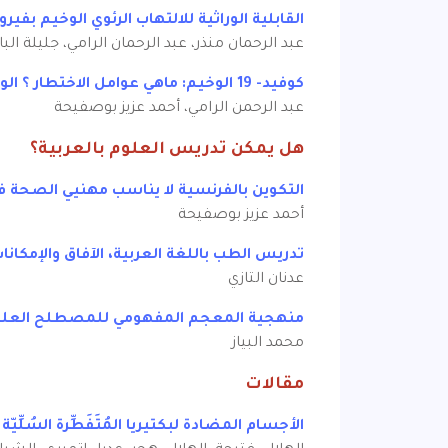
القابلية الوراثية للالتهاب الرئوي الوخيم بفير
عبد الرحمان منذر، عبد الرحمان الرامي، جليلة ال
كوفيد- 19 الوخيم: ماهي عوامل الاختطار ؟ الوبائية - المراضية - الوراثية - المناعية
عبد الرحمن الرامي، أحمد عزيز بوصفيحة
هل يمكن تدريس العلوم بالعربية؟
التكوين بالفرنسية لا يناسب مهنيي الصحة ف
أحمد عزيز بوصفيحة
تدريس الطب باللغة العربية، الآفاق والإمكانا
عدنان التازي
منهجية المعجم المفهومي للمصطلح العلمي :
محمد البياز
مقالات
الأجسام المضادة لبكتيريا المُتَفَطِّرة السُل