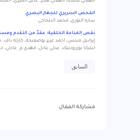
الهلالي فتيحة، الهلالي هجر، عديل اتميري، الشبا
الفحص السريري للجهاز البصري
سارة التوري، محمد البلحاجي
نقص المناعة الخلقية: عقدٌ من التقدم ومست
إيزابيل ميتس، احمد عزيز بوصفيحة، كارلة داف، س
ليليانا بوزرودنيك، عدلي عادل، مهدي.م. عادلي، ج
المقال السابق: عدد 30 ماي 2021
السابق
مشاركة المقال