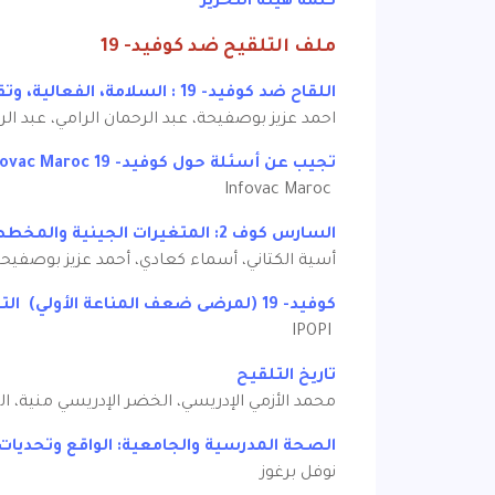
كلمة هيئة التحرير
ملف التلقيح ضد كوفيد- 19
اللقاح ضد كوفيد- 19 : السلامة، الفعالية، وتقنيات الانتاج
احمد عزيز بوصفيحة، عبد الرحمان الرامي، عبد الر
تجيب عن أسئلة حول كوفيد- 19 Infovac Maroc : أخبار اللقاح بالمغرب
Infovac Maroc
السارس كوف 2: المتغيرات الجينية والمخطط الوطني للمراقبة
أسية الكتاني، أسماء كعادي، أحمد عزيز بوصفيح
كوفيد- 19 (لمرضى ضعف المناعة الأولي) التلقيح ضد فيروس SARS-CoV2
IPOPI
تاريخ التلقيح
محمد الأزمي الإدريسي، الخضر الإدريسي منية، ا
الصحة المدرسية والجامعية: الواقع وتحديات ج
نوفل برغوز