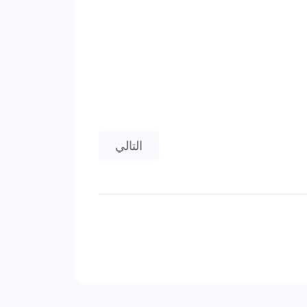
المقال التالي: عدد 28 نونبر 2020
التالي